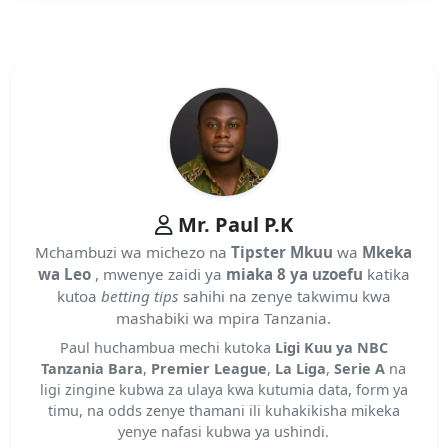
Mr. Paul P.K
Mchambuzi wa michezo na
Tipster Mkuu
wa
Mkeka
wa Leo
, mwenye zaidi ya
miaka 8 ya uzoefu
katika
kutoa
betting tips
sahihi na zenye takwimu kwa
mashabiki wa mpira Tanzania.
Paul huchambua mechi kutoka
Ligi Kuu ya NBC
Tanzania Bara
,
Premier League
,
La Liga
,
Serie A
na
ligi zingine kubwa za ulaya kwa kutumia data, form ya
timu, na odds zenye thamani ili kuhakikisha mikeka
yenye nafasi kubwa ya ushindi.