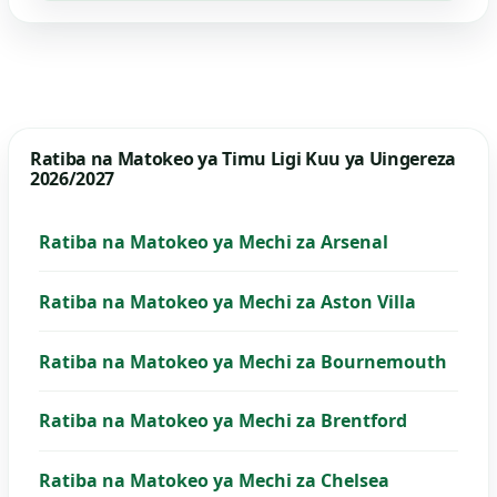
Ratiba na Matokeo ya Timu Ligi Kuu ya Uingereza
2026/2027
Ratiba na Matokeo ya Mechi za Arsenal
Ratiba na Matokeo ya Mechi za Aston Villa
Ratiba na Matokeo ya Mechi za Bournemouth
Ratiba na Matokeo ya Mechi za Brentford
Ratiba na Matokeo ya Mechi za Chelsea