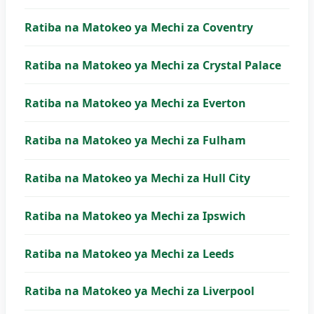
Ratiba na Matokeo ya Mechi za Coventry
Ratiba na Matokeo ya Mechi za Crystal Palace
Ratiba na Matokeo ya Mechi za Everton
Ratiba na Matokeo ya Mechi za Fulham
Ratiba na Matokeo ya Mechi za Hull City
Ratiba na Matokeo ya Mechi za Ipswich
Ratiba na Matokeo ya Mechi za Leeds
Ratiba na Matokeo ya Mechi za Liverpool