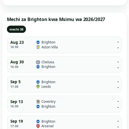
Mechi za Brighton kwa Msimu wa 2026/2027
mechi 38
-
Aug 23
Brighton
Aston Villa
16:00
-
-
Aug 30
Chelsea
Brighton
16:00
-
-
Sep 5
Brighton
Leeds
17:00
-
-
Sep 13
Coventry
Brighton
16:00
-
-
Sep 19
Brighton
Arsenal
17:00
-