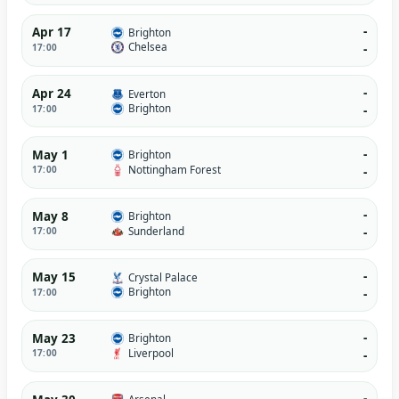
-
Apr 17
Brighton
Chelsea
17:00
-
-
Apr 24
Everton
Brighton
17:00
-
-
May 1
Brighton
Nottingham Forest
17:00
-
-
May 8
Brighton
Sunderland
17:00
-
-
May 15
Crystal Palace
Brighton
17:00
-
-
May 23
Brighton
Liverpool
17:00
-
-