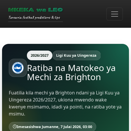
MKEKA wa LEO
Tanzania football predictions & tips
2026/2027
Ligi Kuu ya Uingereza
Ratiba na Matokeo ya
Mechi za Brighton
Fuatilia kila mechi ya Brighton ndani ya Ligi Kuu ya
Uingereza 2026/2027, ukiona mwendo wake
kwenye msimamo, idadi ya pointi, na ratiba yote ya
msimu.
Imesasishwa Jumanne, 7 Julai 2026, 03:00