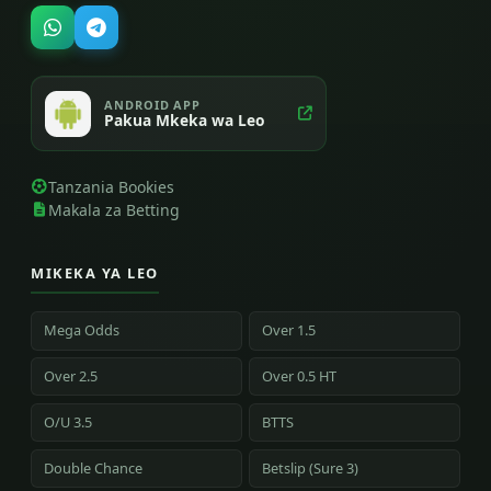
ANDROID APP
Pakua Mkeka wa Leo
Tanzania Bookies
Makala za Betting
MIKEKA YA LEO
Mega Odds
Over 1.5
Over 2.5
Over 0.5 HT
O/U 3.5
BTTS
Double Chance
Betslip (Sure 3)