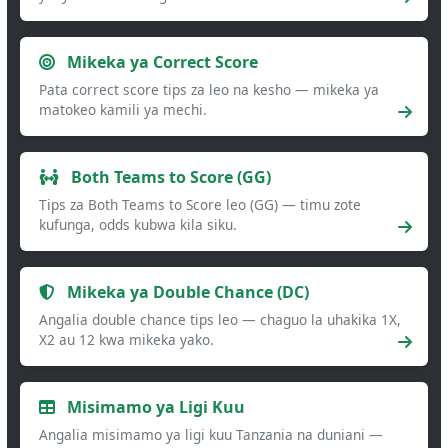
Mikeka ya Correct Score
Pata correct score tips za leo na kesho — mikeka ya
matokeo kamili ya mechi.
Both Teams to Score (GG)
Tips za Both Teams to Score leo (GG) — timu zote
kufunga, odds kubwa kila siku.
Mikeka ya Double Chance (DC)
Angalia double chance tips leo — chaguo la uhakika 1X,
X2 au 12 kwa mikeka yako.
Misimamo ya Ligi Kuu
Angalia misimamo ya ligi kuu Tanzania na duniani —