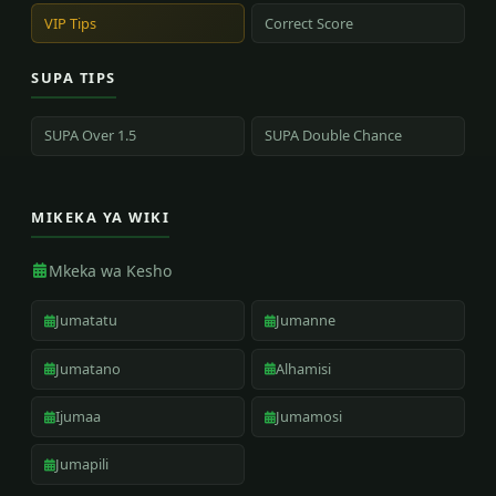
VIP Tips
Correct Score
SUPA TIPS
SUPA Over 1.5
SUPA Double Chance
MIKEKA YA WIKI
Mkeka wa Kesho
Jumatatu
Jumanne
Jumatano
Alhamisi
Ijumaa
Jumamosi
Jumapili