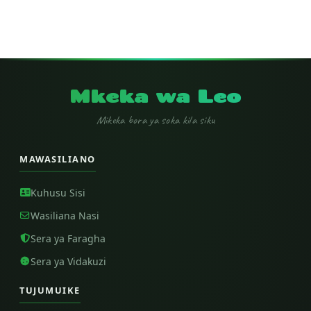
Mkeka wa Leo
Mikeka bora ya soka kila siku
MAWASILIANO
Kuhusu Sisi
Wasiliana Nasi
Sera ya Faragha
Sera ya Vidakuzi
TUJUMUIKE