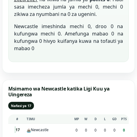
sasa imecheza jumla ya mechi 0, mechi 0
zikiwa za nyumbani na 0 za ugenini.
Newcastle imeshinda mechi 0, droo 0 na
kufungwa mechi 0. Amefunga mabao 0 na
kufungwa 0 hivyo kuifanya kuwa na tofauti ya
mabao 0
Msimamo wa Newcastle katika Ligi Kuu ya
Uingereza
Nafasi ya 17
#
TIMU
MP
W
D
L
GD
PTS
Newcastle
17
0
0
0
0
0
0