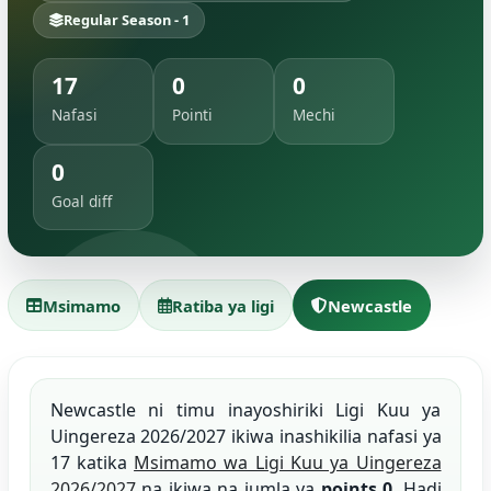
Regular Season - 1
17
0
0
Nafasi
Pointi
Mechi
0
Goal diff
Msimamo
Ratiba ya ligi
Newcastle
Newcastle ni timu inayoshiriki Ligi Kuu ya
Uingereza 2026/2027 ikiwa inashikilia nafasi ya
17 katika
Msimamo wa Ligi Kuu ya Uingereza
2026/2027
na ikiwa na jumla ya
points 0
. Hadi