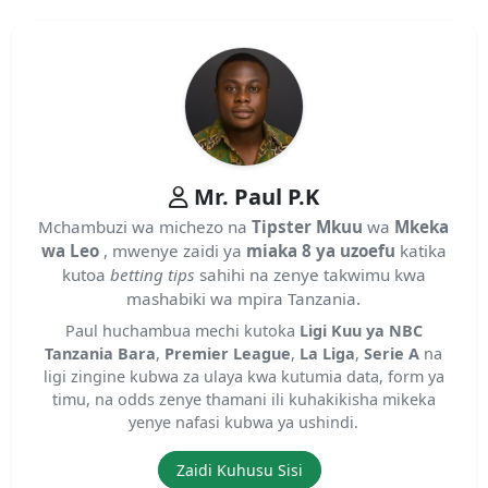
Mr. Paul P.K
Mchambuzi wa michezo na
Tipster Mkuu
wa
Mkeka
wa Leo
, mwenye zaidi ya
miaka 8 ya uzoefu
katika
kutoa
betting tips
sahihi na zenye takwimu kwa
mashabiki wa mpira Tanzania.
Paul huchambua mechi kutoka
Ligi Kuu ya NBC
Tanzania Bara
,
Premier League
,
La Liga
,
Serie A
na
ligi zingine kubwa za ulaya kwa kutumia data, form ya
timu, na odds zenye thamani ili kuhakikisha mikeka
yenye nafasi kubwa ya ushindi.
Zaidi Kuhusu Sisi