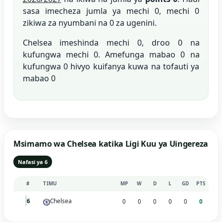
sasa imecheza jumla ya mechi 0, mechi 0
zikiwa za nyumbani na 0 za ugenini.
Chelsea imeshinda mechi 0, droo 0 na
kufungwa mechi 0. Amefunga mabao 0 na
kufungwa 0 hivyo kuifanya kuwa na tofauti ya
mabao 0
Msimamo wa Chelsea katika Ligi Kuu ya Uingereza
Nafasi ya 6
#
TIMU
MP
W
D
L
GD
PTS
Chelsea
6
0
0
0
0
0
0