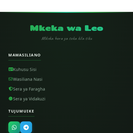
Mkeka wa Leo
Mikeka bora ya soka kila siku
MAWASILIANO
Kuhusu Sisi
Wasiliana Nasi
Sera ya Faragha
Sera ya Vidakuzi
TUJUMUIKE