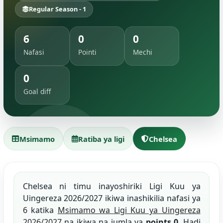
Regular Season - 1
6
0
0
Nafasi
Pointi
Mechi
0
Goal diff
Msimamo
Ratiba ya ligi
Chelsea
Chelsea ni timu inayoshiriki Ligi Kuu ya
Uingereza 2026/2027 ikiwa inashikilia nafasi ya
6 katika
Msimamo wa Ligi Kuu ya Uingereza
2026/2027
na ikiwa na jumla ya
points 0
. Hadi