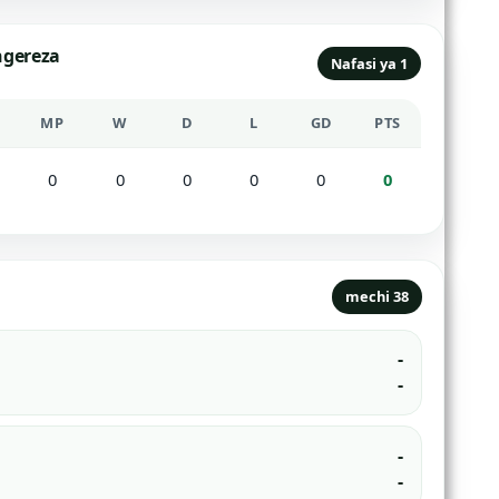
ngereza
Nafasi ya 1
MP
W
D
L
GD
PTS
0
0
0
0
0
0
mechi 38
-
-
-
-