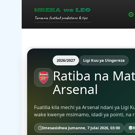
MKEKA wa LEO
Tanzania football predictions & tips
2026/2027
Ligi Kuu ya Uingereza
Ratiba na Ma
Arsenal
Fuatilia kila mechi ya Arsenal ndani ya Lig
wake kwenye msimamo, idadi ya pointi, na r
Imesasishwa Jumanne, 7 Julai 2026, 03:00
R