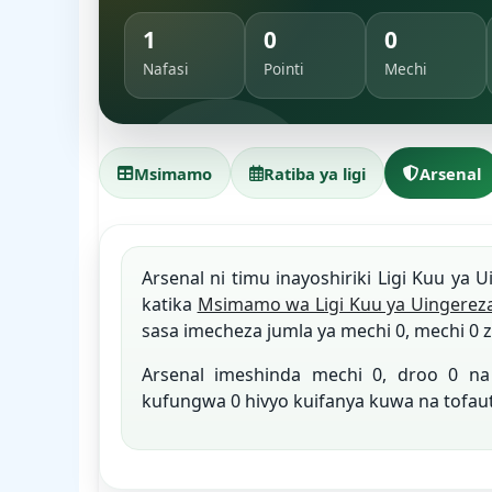
1
0
0
Nafasi
Pointi
Mechi
Msimamo
Ratiba ya ligi
Arsenal
Arsenal ni timu inayoshiriki Ligi Kuu ya U
katika
Msimamo wa Ligi Kuu ya Uingerez
sasa imecheza jumla ya mechi 0, mechi 0 z
Arsenal imeshinda mechi 0, droo 0 
kufungwa 0 hivyo kuifanya kuwa na tofau