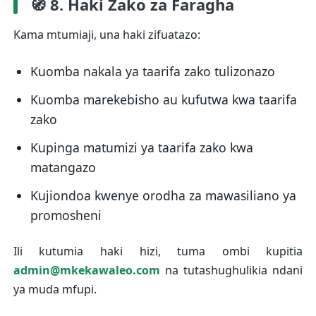
🧭 8. Haki Zako za Faragha
Kama mtumiaji, una haki zifuatazo:
Kuomba nakala ya taarifa zako tulizonazo
Kuomba marekebisho au kufutwa kwa taarifa
zako
Kupinga matumizi ya taarifa zako kwa
matangazo
Kujiondoa kwenye orodha za mawasiliano ya
promosheni
Ili kutumia haki hizi, tuma ombi kupitia
admin@mkekawaleo.com
na tutashughulikia ndani
ya muda mfupi.