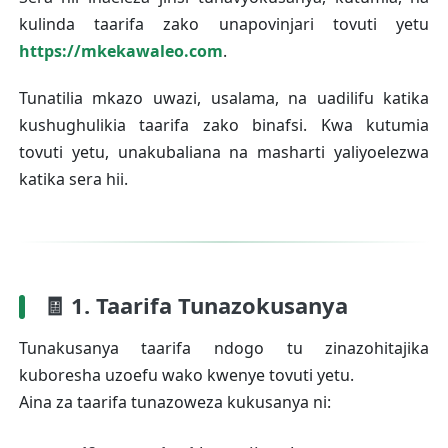
kulinda taarifa zako unapovinjari tovuti yetu
Communication)
https://mkekawaleo.com
.
⚙️ 6. Vidakuzi (Cookies)
Tunatilia mkazo uwazi, usalama, na uadilifu katika
👶 7. Watoto na Faragha
kushughulikia taarifa zako binafsi. Kwa kutumia
🧭 8. Haki Zako za Faragha
tovuti yetu, unakubaliana na masharti yaliyoelezwa
katika sera hii.
🔄 9. Mabadiliko ya Sera ya Faragha
📞 10. Mawasiliano
🧾 1. Taarifa Tunazokusanya
Tunakusanya taarifa ndogo tu zinazohitajika
kuboresha uzoefu wako kwenye tovuti yetu.
Aina za taarifa tunazoweza kukusanya ni: