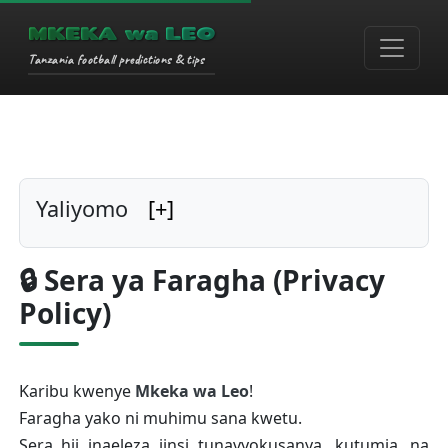
MKEKA wa LEO
Tanzania football predictions & tips
Yaliyomo
[+]
🔒 Sera ya Faragha (Privacy Policy)
🔒 Sera ya Faragha (Privacy
🧾 1. Taarifa Tunazokusanya
Policy)
🧠 2. Jinsi Tunavyotumia Taarifa Zako
🌐 3. Kushiriki Taarifa na Wengine
Karibu kwenye
Mkeka wa Leo
!
📁 4. Hifadhi na Usalama wa Taarifa
Faragha yako ni muhimu sana kwetu.
Sera hii inaeleza jinsi tunavyokusanya, kutumia, na
📧 5. Mawasiliano ya Kimasoko (Marketing