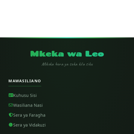
Mkeka wa Leo
Mikeka bora ya soka kila siku
MAWASILIANO
Kuhusu Sisi
Wasiliana Nasi
Sera ya Faragha
Sera ya Vidakuzi