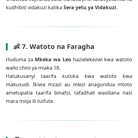
kudhibiti vidakuzi katika
Sera yetu ya Vidakuzi
.
👶 7. Watoto na Faragha
Huduma za
Mkeka wa Leo
hazielekezwi kwa watoto
walio chini ya miaka 18.
Hatukusanyi taarifa kutoka kwa watoto kwa
makusudi. Ikiwa mzazi au mlezi anagundua mtoto
ametupatia taarifa binafsi, tafadhali wasiliana nasi
mara moja ili tuifute.