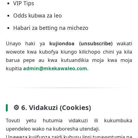
VIP Tips
Odds kubwa za leo
Habari za betting na michezo
Unayo haki ya
kujiondoa (unsubscribe)
wakati
wowote kwa kubofya kiungo kilichopo chini ya kila
barua pepe au kwa kutuandikia moja kwa moja
kupitia
admin@mkekawaleo.com
.
⚙️ 6. Vidakuzi (Cookies)
Tovuti yetu hutumia vidakuzi ili kukumbuka
upendeleo wako na kuboresha utendaji.
Unaweza kujifunza zaidi kuhusu jinsi tunavyotumia na