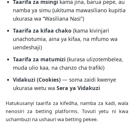
Taarifa za msingi
kama jina, barua pepe, au
namba ya simu (ukituma mawasiliano kupitia
ukurasa wa “Wasiliana Nasi”)
Taarifa za kifaa chako
(kama kivinjari
unachotumia, aina ya kifaa, na mfumo wa
uendeshaji)
Taarifa za matumizi
(kurasa ulizotembelea,
muda ulio kaa, na chanzo cha trafiki)
Vidakuzi (Cookies)
— soma zaidi kwenye
ukurasa wetu wa
Sera ya Vidakuzi
Hatukusanyi taarifa za kifedha, namba za kadi, wala
nenosiri za betting platforms. Tovuti yetu ni kwa
uchambuzi na ushauri wa betting pekee.