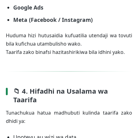
Google Ads
Meta (Facebook / Instagram)
Huduma hizi hutusaidia kufuatilia utendaji wa tovuti
bila kufichua utambulisho wako.
Taarifa zako binafsi hazitashirikiwa bila idhini yako.
📁 4. Hifadhi na Usalama wa
Taarifa
Tunachukua hatua madhubuti kulinda taarifa zako
dhidi ya:
Upotevu au wizi wa data