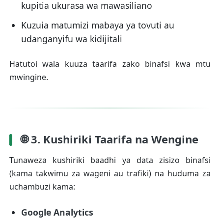
kupitia ukurasa wa mawasiliano
Kuzuia matumizi mabaya ya tovuti au
udanganyifu wa kidijitali
Hatutoi wala kuuza taarifa zako binafsi kwa mtu
mwingine.
🌐 3. Kushiriki Taarifa na Wengine
Tunaweza kushiriki baadhi ya data zisizo binafsi
(kama takwimu za wageni au trafiki) na huduma za
uchambuzi kama:
Google Analytics