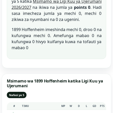
ya 5 katika
Msimamo wa Ligi Kuu ya Ujerumani
2026/2027
na ikiwa na jumla ya
points 0
. Hadi
sasa imecheza jumla ya mechi 0, mechi 0
zikiwa za nyumbani na 0 za ugenini.
1899 Hoffenheim imeshinda mechi 0, droo 0 na
kufungwa mechi 0. Amefunga mabao 0 na
kufungwa 0 hivyo kuifanya kuwa na tofauti ya
mabao 0
Msimamo wa 1899 Hoffenheim katika Ligi Kuu ya
Ujerumani
Nafasi ya 5
#
TIMU
MP
W
D
L
GD
PTS