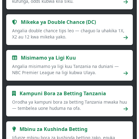
kufunga, odds kubwa kila siku.
Mikeka ya Double Chance (DC)
Angalia double chance tips leo — chaguo la uhakika 1X,
X2 au 12 kwa mikeka yako.
Misimamo ya Ligi Kuu
Angalia misimamo ya ligi kuu Tanzania na duniani —
NBC Premier League na ligi kubwa Ulaya.
Kampuni Bora za Betting Tanzania
Orodha ya kampuni bora za betting Tanzania mwaka huu
— tembelea uone huduma na ofa.
Mbinu za Kushinda Betting
Jifunze mbinu bora za kushinda betting zako, epuka