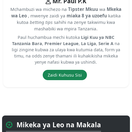
Mr. Paul P.K
Mchambuzi wa michezo na
Tipster Mkuu
wa
Mkeka
wa Leo
, mwenye zaidi ya
miaka 8 ya uzoefu
katika
kutoa
betting tips
sahihi na zenye takwimu kwa
mashabiki wa mpira Tanzania.
Paul huchambua mechi kutoka
Ligi Kuu ya NBC
Tanzania Bara
,
Premier League
,
La Liga
,
Serie A
na
ligi zingine kubwa za ulaya kwa kutumia data, form ya
timu, na odds zenye thamani ili kuhakikisha mikeka
yenye nafasi kubwa ya ushindi.
Zaidi Kuhusu Sisi
Mikeka ya Leo na Makala