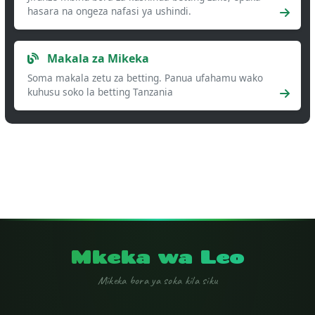
hasara na ongeza nafasi ya ushindi.
Makala za Mikeka
Soma makala zetu za betting. Panua ufahamu wako
kuhusu soko la betting Tanzania
Mkeka wa Leo
Mikeka bora ya soka kila siku