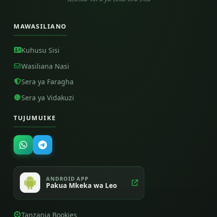
MAWASILIANO
Kuhusu Sisi
Wasiliana Nasi
Sera ya Faragha
Sera ya Vidakuzi
TUJUMUIKE
ANDROID APP
Pakua Mkeka wa Leo
Tanzania Bookies