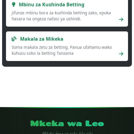
Mbinu za Kushinda Betting
Jifunze mbinu bora za kushinda betting zako, epuka
hasara na ongeza nafasi ya ushindi.
Makala za Mikeka
Soma makala zetu za betting. Panua ufahamu wako
kuhusu soko la betting Tanzania
Mkeka wa Leo
Mikeka bora ya soka kila siku