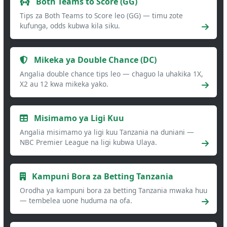
Both Teams to Score (GG)
Tips za Both Teams to Score leo (GG) — timu zote
kufunga, odds kubwa kila siku.
Mikeka ya Double Chance (DC)
Angalia double chance tips leo — chaguo la uhakika 1X,
X2 au 12 kwa mikeka yako.
Misimamo ya Ligi Kuu
Angalia misimamo ya ligi kuu Tanzania na duniani —
NBC Premier League na ligi kubwa Ulaya.
Kampuni Bora za Betting Tanzania
Orodha ya kampuni bora za betting Tanzania mwaka huu
— tembelea uone huduma na ofa.