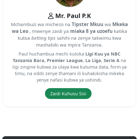
Mr. Paul P.K
Mchambuzi wa michezo na
Tipster Mkuu
wa
Mkeka
wa Leo
, mwenye zaidi ya
miaka 8 ya uzoefu
katika
kutoa
betting tips
sahihi na zenye takwimu kwa
mashabiki wa mpira Tanzania.
Paul huchambua mechi kutoka
Ligi Kuu ya NBC
Tanzania Bara
,
Premier League
,
La Liga
,
Serie A
na
ligi zingine kubwa za ulaya kwa kutumia data, form ya
timu, na odds zenye thamani ili kuhakikisha mikeka
yenye nafasi kubwa ya ushindi.
Zaidi Kuhusu Sisi