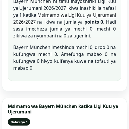
Bayern München ni timu inayoshiriki Ligi Kuu
ya Ujerumani 2026/2027 ikiwa inashikilia nafasi
ya 1 katika
Msimamo wa Ligi Kuu ya Ujerumani
2026/2027
na ikiwa na jumla ya
points 0
. Hadi
sasa imecheza jumla ya mechi 0, mechi 0
zikiwa za nyumbani na 0 za ugenini.
Bayern München imeshinda mechi 0, droo 0 na
kufungwa mechi 0. Amefunga mabao 0 na
kufungwa 0 hivyo kuifanya kuwa na tofauti ya
mabao 0
Msimamo wa Bayern München katika Ligi Kuu ya
Ujerumani
Nafasi ya 1