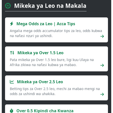
Mikeka ya Leo na Makala
Mega Odds za Leo | Acca Tips
Angalia mega odds accumulator tips za leo, odds kubwa
na nafasi nzuri ya ushindi.
Mikeka ya Over 1.5 Leo
Pata mikeka ya Over 1.5 leo bure, ligi kuu Ulaya na
Afrika zikiwa na nafasi kubwa ya mabao.
Mikeka ya Over 2.5 Leo
Betting tips za Over 2.5 leo, mechi za mabao mengi na
odds za ushindi wa uhakika.
Over 0.5 Kipindi cha Kwanza