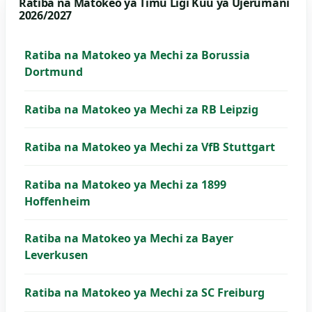
Ratiba na Matokeo ya Timu Ligi Kuu ya Ujerumani
2026/2027
Ratiba na Matokeo ya Mechi za Borussia
Dortmund
Ratiba na Matokeo ya Mechi za RB Leipzig
Ratiba na Matokeo ya Mechi za VfB Stuttgart
Ratiba na Matokeo ya Mechi za 1899
Hoffenheim
Ratiba na Matokeo ya Mechi za Bayer
Leverkusen
Ratiba na Matokeo ya Mechi za SC Freiburg