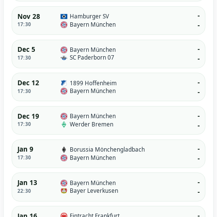
-
Nov 28
Hamburger SV
Bayern München
17:30
-
-
Dec 5
Bayern München
SC Paderborn 07
17:30
-
-
Dec 12
1899 Hoffenheim
Bayern München
17:30
-
-
Dec 19
Bayern München
Werder Bremen
17:30
-
-
Jan 9
Borussia Mönchengladbach
Bayern München
17:30
-
-
Jan 13
Bayern München
Bayer Leverkusen
22:30
-
-
Jan 16
Eintracht Frankfurt