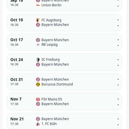
Sep 19
Bayern München
Union Berlin
16:30
-
-
Oct 10
FC Augsburg
Bayern München
16:30
-
-
Oct 17
Bayern München
RB Leipzig
16:30
-
-
Oct 24
SC Freiburg
Bayern München
16:30
-
-
Oct 31
Bayern München
Borussia Dortmund
17:30
-
-
Nov 7
FSV Mainz 05
Bayern München
17:30
-
-
Nov 21
Bayern München
1. FC Köln
17:30
-