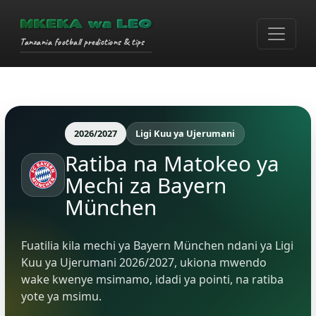
MKEKA wa LEO
Tanzania football predictions & tips
2026/2027
Ligi Kuu ya Ujerumani
Ratiba na Matokeo ya
Mechi za Bayern
München
Fuatilia kila mechi ya Bayern München ndani ya Ligi
Kuu ya Ujerumani 2026/2027, ukiona mwendo
wake kwenye msimamo, idadi ya pointi, na ratiba
yote ya msimu.