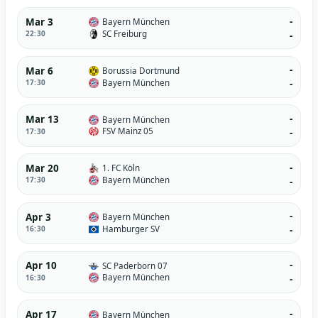
-
Mar 3
Bayern München
SC Freiburg
22:30
-
-
Mar 6
Borussia Dortmund
Bayern München
17:30
-
-
Mar 13
Bayern München
FSV Mainz 05
17:30
-
-
Mar 20
1. FC Köln
Bayern München
17:30
-
-
Apr 3
Bayern München
Hamburger SV
16:30
-
-
Apr 10
SC Paderborn 07
Bayern München
16:30
-
-
Apr 17
Bayern München