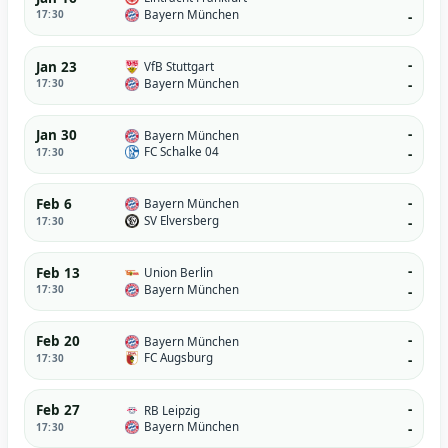
Bayern München
17:30
-
-
Jan 23
VfB Stuttgart
Bayern München
17:30
-
-
Jan 30
Bayern München
FC Schalke 04
17:30
-
-
Feb 6
Bayern München
SV Elversberg
17:30
-
-
Feb 13
Union Berlin
Bayern München
17:30
-
-
Feb 20
Bayern München
FC Augsburg
17:30
-
-
Feb 27
RB Leipzig
Bayern München
17:30
-