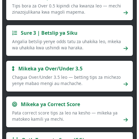
Tips bora za Over 0.5 kipindi cha kwanza leo — mechi
zinazojulikana kwa magoli mapema.
Sure 3 | Betslip ya Siku
Angalia betslip yenye odds tatu za uhakika leo, mkeka
wa uhakika kwa ushindi wa haraka.
Mikeka ya Over/Under 3.5
Chagua Over/Under 3.5 leo — betting tips za michezo
yenye mabao mengi au machache.
Mikeka ya Correct Score
Pata correct score tips za leo na kesho — mikeka ya
matokeo kamili ya mechi.