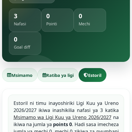
3
0
0
Nafasi
Pointi
Mechi
0
Goal diff
Msimamo
Ratiba ya ligi
Estoril
Estoril ni timu inayoshiriki Ligi Kuu ya Ureno
2026/2027 ikiwa inashikilia nafasi ya 3 katika
Msimamo wa Ligi Kuu ya Ureno 2026/2027
na
ikiwa na jumla ya
points 0
. Hadi sasa imecheza
jumla ya mechi 0, mechi 0 zikiwa za nyumbani