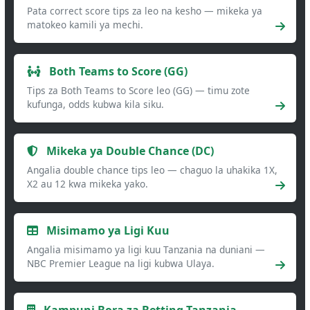
Pata correct score tips za leo na kesho — mikeka ya
matokeo kamili ya mechi.
Both Teams to Score (GG)
Tips za Both Teams to Score leo (GG) — timu zote
kufunga, odds kubwa kila siku.
Mikeka ya Double Chance (DC)
Angalia double chance tips leo — chaguo la uhakika 1X,
X2 au 12 kwa mikeka yako.
Misimamo ya Ligi Kuu
Angalia misimamo ya ligi kuu Tanzania na duniani —
NBC Premier League na ligi kubwa Ulaya.
Kampuni Bora za Betting Tanzania