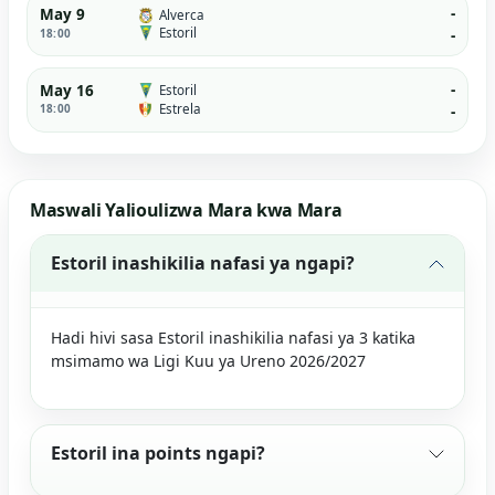
-
May 9
Alverca
Estoril
18:00
-
-
May 16
Estoril
Estrela
18:00
-
Maswali Yalioulizwa Mara kwa Mara
Estoril inashikilia nafasi ya ngapi?
Hadi hivi sasa Estoril inashikilia nafasi ya 3 katika
msimamo wa Ligi Kuu ya Ureno 2026/2027
Estoril ina points ngapi?