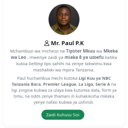
Mr. Paul P.K
Mchambuzi wa michezo na
Tipster Mkuu
wa
Mkeka
wa Leo
, mwenye zaidi ya
miaka 8 ya uzoefu
katika
kutoa
betting tips
sahihi na zenye takwimu kwa
mashabiki wa mpira Tanzania.
Paul huchambua mechi kutoka
Ligi Kuu ya NBC
Tanzania Bara
,
Premier League
,
La Liga
,
Serie A
na
ligi zingine kubwa za ulaya kwa kutumia data, form ya
timu, na odds zenye thamani ili kuhakikisha mikeka
yenye nafasi kubwa ya ushindi.
Zaidi Kuhusu Sisi