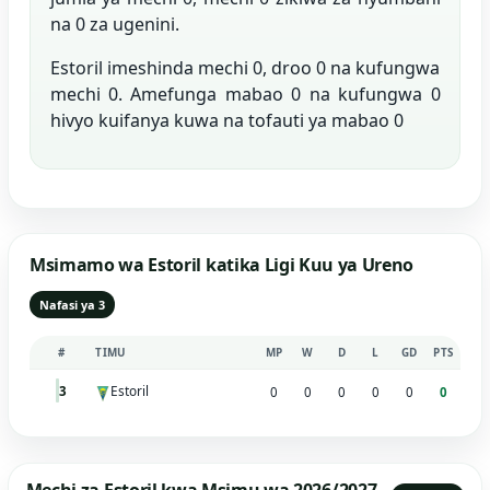
na 0 za ugenini.
Estoril imeshinda mechi 0, droo 0 na kufungwa
mechi 0. Amefunga mabao 0 na kufungwa 0
hivyo kuifanya kuwa na tofauti ya mabao 0
Msimamo wa Estoril katika Ligi Kuu ya Ureno
Nafasi ya 3
#
TIMU
MP
W
D
L
GD
PTS
Estoril
3
0
0
0
0
0
0
Mechi za Estoril kwa Msimu wa 2026/2027