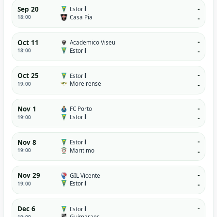
-
Sep 20
Estoril
Casa Pia
18:00
-
-
Oct 11
Academico Viseu
Estoril
18:00
-
-
Oct 25
Estoril
Moreirense
19:00
-
-
Nov 1
FC Porto
Estoril
19:00
-
-
Nov 8
Estoril
Maritimo
19:00
-
-
Nov 29
GIL Vicente
Estoril
19:00
-
-
Dec 6
Estoril
Guimaraes
19:00